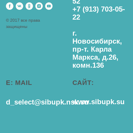
52
+7 (913) 703-05-
22
© 2017 все права
защищены
г.
Новосибирск,
пр-т. Карла
Маркса, д.26,
комн.136
E: MAIL
САЙТ:
www.sibupk.su
d_select@sibupk.nsk.su